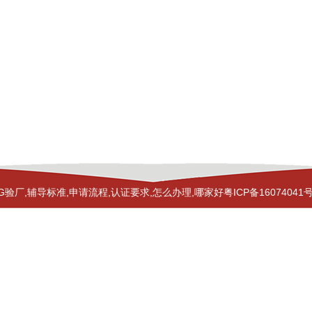
G验厂,辅导标准,申请流程,认证要求,怎么办理,哪家好
粤ICP备16074041