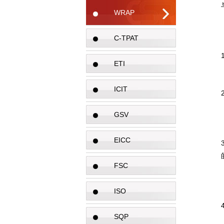
WRAP
C-TPAT
ETI
ICIT
GSV
EICC
FSC
ISO
SQP