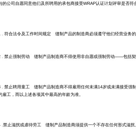
与的公司自愿同意他们及所聘用的承包商接受WRAP认证计划评审是否符
1 . 符合法令及工作时间规定 缝制产品的制造商必须遵守他们经营业务
2 . 禁止强制劳动 缝制产品制造商不得使用非自愿或强制劳动――包括
3 . 禁止聘用童工 缝制产品制造商不得雇用任何未满14岁或未满接受
的雇工，而以上述各项其中最高的年龄为准。
4 .禁止滋扰或虐待劳工 缝制产品制造商须提供一个不存在任何形式滋